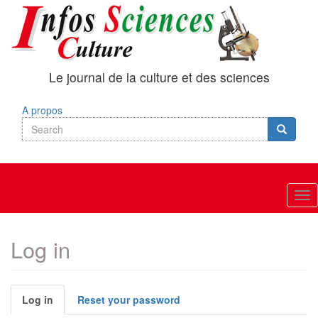
Skip
to
main
content
Le journal de la culture et des sciences
A propos
Search
Search
Search
Tog
nav
Log in
Primary
Log in
(active
Reset your password
tab)