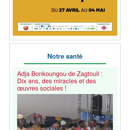
Notre santé
Adja Bonkoungou de Zagtouli :
Dix ans, des miracles et des
œuvres sociales !