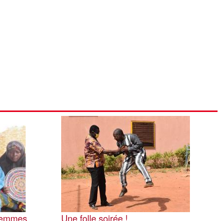
Image
 femmes
Une folle soirée !