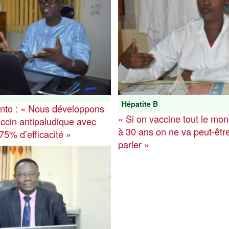
Hépatite B
into : « Nous développons
« Si on vaccine tout le mo
accin antipaludique avec
à 30 ans on ne va peut-êtr
 75% d’efficacité »
parler »