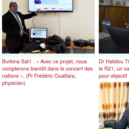
Burkina Sat1 : « Avec ce projet, nous
Dr Halidou T
compterons bientôt dans le concert des
le R21, un v
nations », (Pr Frédéric Ouattara,
pour objectif
physicien)