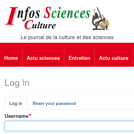
Skip
to
main
content
Le journal de la culture et des sciences
Main
Home
Actu sciences
Entretien
Actu culture
navigation
Log in
Primary
Log in
(active
Reset your password
tab)
tabs
Username