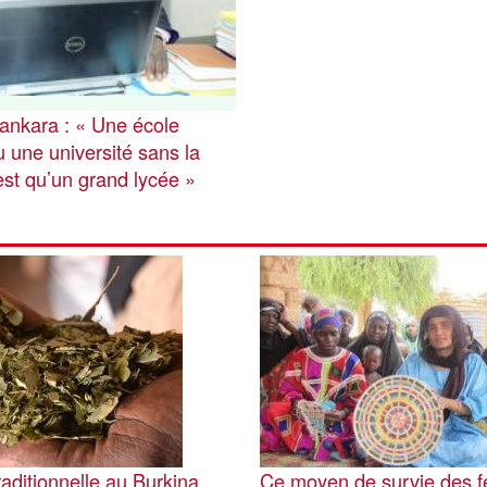
Sankara : « Une école
 une université sans la
est qu’un grand lycée »
Image
aditionnelle au Burkina
Ce moyen de survie des