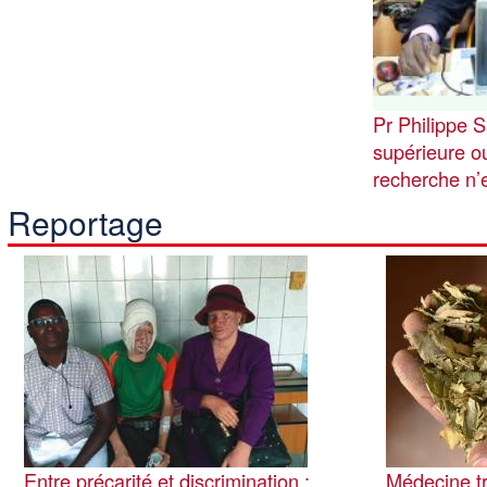
Pr Philippe 
supérieure ou
recherche n’
Reportage
Image
Image
Entre précarité et discrimination :
Médecine tr