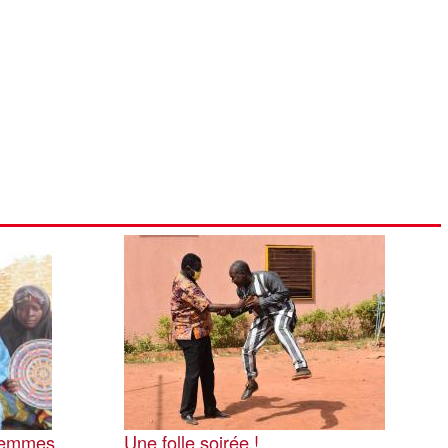
Image
 femmes
Une folle soirée !