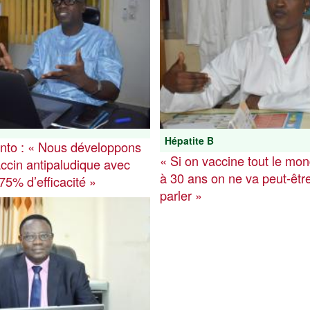
Hépatite B
into : « Nous développons
« Si on vaccine tout le mo
accin antipaludique avec
à 30 ans on ne va peut-êtr
 75% d’efficacité »
parler »