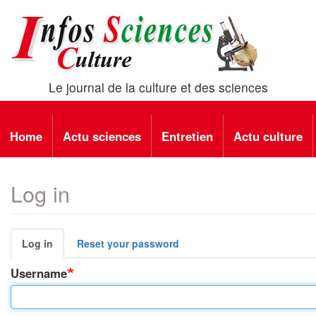
Skip
to
main
content
Le journal de la culture et des sciences
Main
Home
Actu sciences
Entretien
Actu culture
navigation
Log in
Primary
Log in
(active
Reset your password
tab)
tabs
Username