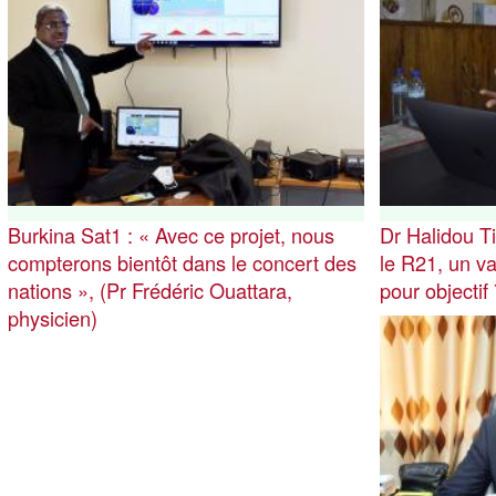
Burkina Sat1 : « Avec ce projet, nous
Dr Halidou T
compterons bientôt dans le concert des
le R21, un v
nations », (Pr Frédéric Ouattara,
pour objectif
physicien)