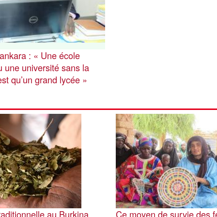
Sankara : « Une école
 une université sans la
est qu’un grand lycée »
Image
aditionnelle au Burkina
Ce moyen de survie des