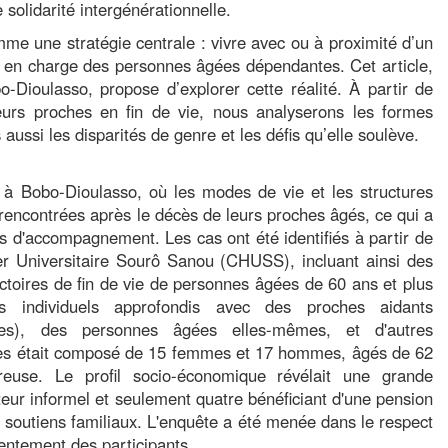
 solidarité intergénérationnelle.
mme une stratégie centrale : vivre avec ou à proximité d’un
e en charge des personnes âgées dépendantes. Cet article,
Dioulasso, propose d’explorer cette réalité. À partir de
eurs proches en fin de vie, nous analyserons les formes
 aussi les disparités de genre et les défis qu’elle soulève.
 à Bobo-Dioulasso, où les modes de vie et les structures
 rencontrées après le décès de leurs proches âgés, ce qui a
urs d'accompagnement. Les cas ont été identifiés à partir de
r Universitaire Sourô Sanou (CHUSS), incluant ainsi des
ectoires de fin de vie de personnes âgées de 60 ans et plus
 individuels approfondis avec des proches aidants
illes), des personnes âgées elles-mêmes, et d'autres
ées était composé de 15 femmes et 17 hommes, âgés de 62
use. Le profil socio-économique révélait une grande
ecteur informel et seulement quatre bénéficiant d'une pension
es soutiens familiaux. L'enquête a été menée dans le respect
entement des participants.