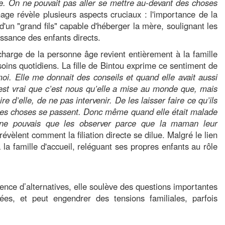
ire. On ne pouvait pas aller se mettre au-devant des choses
age révèle plusieurs aspects cruciaux : l'importance de la
d'un "grand fils" capable d'héberger la mère, soulignant les
issance des enfants directs.
 charge de la personne âge revient entièrement à la famille
 soins quotidiens. La fille de Bintou exprime ce sentiment de
. Elle me donnait des conseils et quand elle avait aussi
c’est vrai que c’est nous qu’elle a mise au monde que, mais
e d’elle, de ne pas intervenir. De les laisser faire ce qu’ils
les choses se passent. Donc même quand elle était malade
je ne pouvais que les observer parce que la maman leur
évèlent comment la filiation directe se dilue. Malgré le lien
a famille d'accueil, reléguant ses propres enfants au rôle
absence d’alternatives, elle soulève des questions importantes
es, et peut engendrer des tensions familiales, parfois