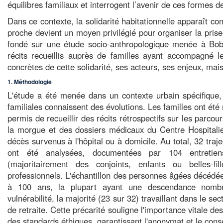
équilibres familiaux et interrogent l’avenir de ces formes de
Dans ce contexte, la solidarité habitationnelle apparaît co
proche devient un moyen privilégié pour organiser la pris
fondé sur une étude socio-anthropologique menée à Bobo-
récits recueillis auprès de familles ayant accompagné l
concrètes de cette solidarité, ses acteurs, ses enjeux, mais
1. Méthodologie
L'étude a été menée dans un contexte urbain spécifique,
familiales connaissent des évolutions. Les familles ont été
permis de recueillir des récits rétrospectifs sur les parco
la morgue et des dossiers médicaux du Centre Hospitalie
décès survenus à l'hôpital ou à domicile. Au total, 32 traj
ont été analysées, documentées par 104 entretiens
(majoritairement des conjoints, enfants ou belles-f
professionnels. L'échantillon des personnes âgées décéd
à 100 ans, la plupart ayant une descendance nombre
vulnérabilité, la majorité (23 sur 32) travaillant dans le s
de retraite. Cette précarité souligne l'importance vitale d
des standards éthiques, garantissant l'anonymat et le cons