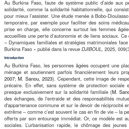
Au Burkina Faso, faute de système public d’aide aux p
solidarité, comme la solidarité habitationnelle, qui consi
pour mieux l’assister. Une étude menée à Bobo-Dioulasso 
temporaire, par exemple pour faciliter des soins médica
prise en charge, elle concerne surtout les femmes âgées
accueillies une perte d’autonomie et de liens sociaux. Ce do
« Dynamiques familiales et stratégies matrimoniales face
Burkina Faso » publié dans la revue
DJIBOUL,
2025, 009(
Introduction
Au Burkina Faso, les personnes âgées occupent une place
ménage et soutiennent parfois financièrement leurs prop
2007
;
M. Sanou, 2023
). Cependant, cette image de respec
précaire. En effet, sans système de protection sociale 
presque exclusivement sur la solidarité familiale (
M. San
des échanges, de l'entraide et des responsabilités mutue
d'appartenance commune et sur le devoir de réciprocité e
extrême – comme c’est souvent le cas en fin de vie – la pe
offerts par son entourage immédiat. Or, ce modèle est auj
sociales. L’urbanisation rapide, le chômage des jeunes