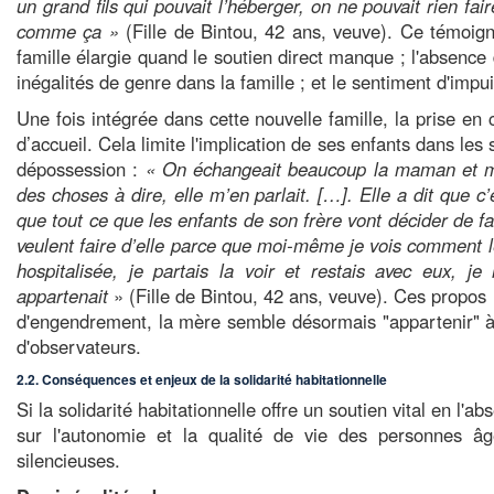
un grand fils qui pouvait l’héberger, on ne pouvait rien fa
comme ça »
(Fille de Bintou, 42 ans, veuve). Ce témoign
famille élargie quand le soutien direct manque ; l'absence 
inégalités de genre dans la famille ; et le sentiment d'impu
Une fois intégrée dans cette nouvelle famille, la prise en
d’accueil. Cela limite l'implication de ses enfants dans les
dépossession :
« On échangeait beaucoup la maman et moi
des choses à dire, elle m’en parlait. […]. Elle a dit que 
que tout ce que les enfants de son frère vont décider de fair
veulent faire d’elle parce que moi-même je vois comment 
hospitalisée, je partais la voir et restais avec eux, 
appartenait
» (Fille de Bintou, 42 ans, veuve). Ces propos r
d'engendrement, la mère semble désormais "appartenir" à l
d'observateurs.
2.2. Conséquences et enjeux de la solidarité habitationnelle
Si la solidarité habitationnelle offre un soutien vital en l'
sur l'autonomie et la qualité de vie des personnes âgé
silencieuses.