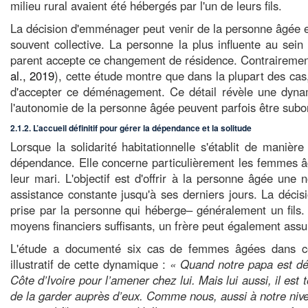
milieu rural avaient été hébergés par l'un de leurs fils.
La décision d'emménager peut venir de la personne âgée ell
souvent collective. La personne la plus influente au sein
parent accepte ce changement de résidence. Contrairement
al., 2019
), cette étude montre que dans la plupart des cas
d'accepter ce déménagement. Ce détail révèle une dynami
l'autonomie de la personne âgée peuvent parfois être subo
2.1.2. L’accueil définitif pour gérer la dépendance et la solitude
Lorsque la solidarité habitationnelle s'établit de manièr
dépendance. Elle concerne particulièrement les femmes â
leur mari. L'objectif est d'offrir à la personne âgée une n
assistance constante jusqu'à ses derniers jours. La déci
prise par la personne qui héberge– généralement un fils.
moyens financiers suffisants, un frère peut également assu
L'étude a documenté six cas de femmes âgées dans cette 
illustratif de cette dynamique :
« Quand notre papa est déc
Côte d’Ivoire pour l’amener chez lui. Mais lui aussi, il es
de la garder auprès d’eux. Comme nous, aussi à notre niv