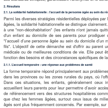
2. Résultats
2.1. La solidarité habitationnelle : l'accueil de la personne âgée au sein du ré
Parmi les diverses stratégies résidentielles déployées par
âgées, la solidarité habitationnelle se distingue clairement
à une "non-décohabitation" (les enfants n'ont jamais quitté
d'un enfant au domicile de ses parents pour prodiguer de
"l’accueil d’une personne âgée au sein du domicile d’un m
fils". L'objectif de cette démarche est d'offrir au paren
médicale ou de meilleures conditions de vie. Elle peut ê
fonction des besoins et des circonstances spécifiques de l
2.1.1. L’accueil temporaire : une réponse aux problèmes de santé
La forme temporaire répond principalement aux problèmes 
dans les provinces ou les zones rurales du pays, où l'offr
Dans ces situations, les enfants, généralement ceux i
accueillent leurs parents pour leur permettre d’avoir accè
de référencement vers des structures hospitalières com
que chez les femmes âgées, surtout ceux issus de milieu
âgés sont plus fréquemment concernés. Par exemple, su