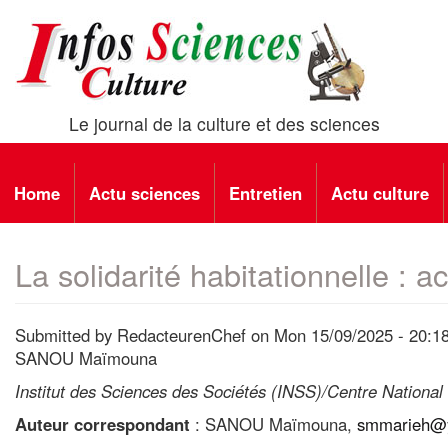
Skip
to
main
content
Le journal de la culture et des sciences
Main
Home
Actu sciences
Entretien
Actu culture
navigation
La solidarité habitationnelle : 
Submitted by
RedacteurenChef
on
Mon 15/09/2025 - 20:1
SANOU Maïmouna
Institut des Sciences des Sociétés (INSS)/Centre Nationa
Auteur correspondant
: SANOU Maïmouna,
smmarieh@y