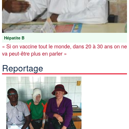
Hépatite B
« Si on vaccine tout le monde, dans 20 à 30 ans on ne
va peut-être plus en parler »
Reportage
Image