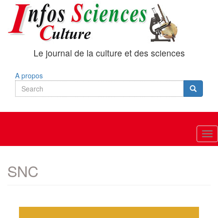
Skip
to
main
content
Le journal de la culture et des sciences
A propos
Search
Search
Search
Tog
nav
SNC