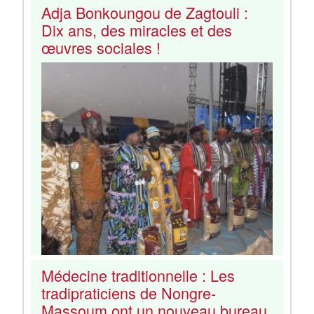
Adja Bonkoungou de Zagtouli :
Dix ans, des miracles et des
œuvres sociales !
Médecine traditionnelle : Les
tradipraticiens de Nongre-
Massoum ont un nouveau bureau