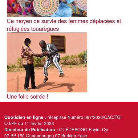
Ce moyen de survie des femmes déplacées et
réfugiées touarègues
Image
Une folle soirée !
Quotidien en ligne :
récépissé Numéro 367/2023/CAO/TGI-
O.I/PF du 11 février 2023
Directeur de Publication :
OUÉDRAOGO Payim Cyr
07 BP 150 Ouagadougou 07 Burkina Faso