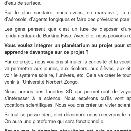
d’eau de surface.
Sur le plan sanitaire, nous avons, en mars-avril, la 
d’aérosols, d’agents fongiques et faire des prévisions pou
Les gens pensent que c’est un luxe de disposer d’une
fondamentaux du Burkina Faso. Avec elle, nous pouvons 
Vous voulez intégrer un planétarium au projet pour st
apprendre davantage sur ce projet ?
Par ce projet, nous voulons stimuler la curiosité et la voca
va permettre aux jeunes, aux écoliers, aux élèves, aux é
voir le système solaire, l’univers, etc. Cela va créer le tou
venir à l’Université Norbert Zongo.
Nous aurons des lunettes 3D qui permettront de voyag
s’intéresser à la science. Nous espérons qu’ils vont a
vocations scientifiques. Nous voulons créer un vivier scienti
Si tout se passe bien, d’ici décembre nous recevrons le mat
On aura une plateforme qui sera fonctionnelle.
Est-ce que le domaine sécuritaire est pris en compt