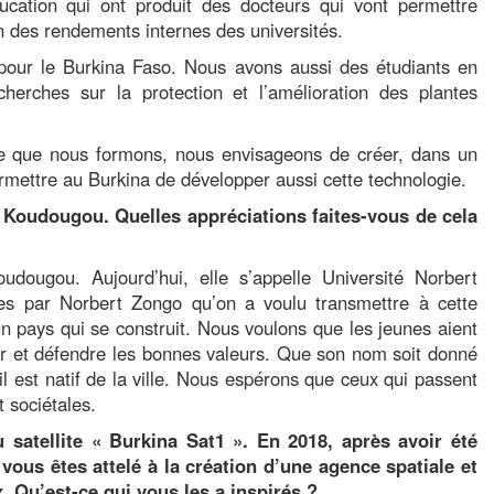
ucation qui ont produit des docteurs qui vont permettre
n des rendements internes des universités.
re pour le Burkina Faso. Nous avons aussi des étudiants en
herches sur la protection et l’amélioration des plantes
nce que nous formons, nous envisageons de créer, dans un
permettre au Burkina de développer aussi cette technologie.
e Koudougou. Quelles appréciations faites-vous de cela
oudougou. Aujourd’hui, elle s’appelle Université Norbert
es par Norbert Zongo qu’on a voulu transmettre à cette
n pays qui se construit. Nous voulons que les jeunes aient
mer et défendre les bonnes valeurs. Que son nom soit donné
l est natif de la ville. Nous espérons que ceux qui passent
t sociétales.
satellite « Burkina Sat1 ». En 2018, après avoir été
vous êtes attelé à la création d’une agence spatiale et
x. Qu’est-ce qui vous les a inspirés ?