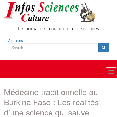
Skip
to
main
content
Le journal de la culture et des sciences
A propos
Search
Search
Search
Tog
nav
Médecine traditionnelle au
Burkina Faso : Les réalités
d’une science qui sauve