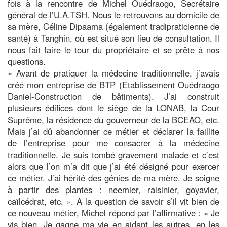
fois à la rencontre de Michel Ouédraogo, Secrétaire
général de l’U.A.TSH. Nous le retrouvons au domicile de
sa mère, Céline Dipaama (également tradipraticienne de
santé) à Tanghin, où est situé son lieu de consultation. Il
nous fait faire le tour du propriétaire et se prête à nos
questions.
« Avant de pratiquer la médecine traditionnelle, j’avais
créé mon entreprise de BTP (Etablissement Ouédraogo
Daniel-Construction de bâtiments). J’ai construit
plusieurs édifices dont le siège de la LONAB, la Cour
Suprême, la résidence du gouverneur de la BCEAO, etc.
Mais j’ai dû abandonner ce métier et déclarer la faillite
de l’entreprise pour me consacrer à la médecine
traditionnelle. Je suis tombé gravement malade et c’est
alors que l’on m’a dit que j’ai été désigné pour exercer
ce métier. J’ai hérité des génies de ma mère. Je soigne
à partir des plantes : neemier, raisinier, goyavier,
caïlcédrat, etc. ». A la question de savoir s’il vit bien de
ce nouveau métier, Michel répond par l’affirmative : « Je
vis bien. Je gagne ma vie en aidant les autres, en les