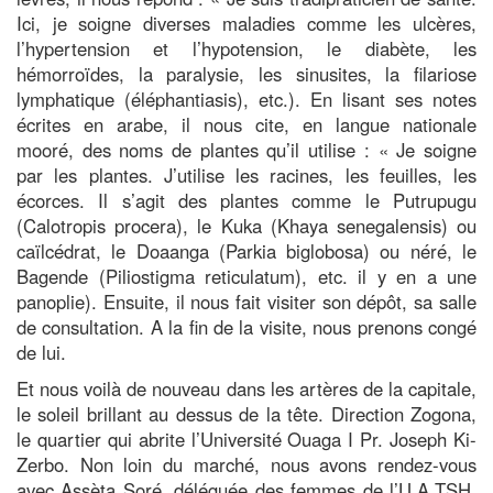
Ici, je soigne diverses maladies comme les ulcères,
l’hypertension et l’hypotension, le diabète, les
hémorroïdes, la paralysie, les sinusites, la filariose
lymphatique (éléphantiasis), etc.). En lisant ses notes
écrites en arabe, il nous cite, en langue nationale
mooré, des noms de plantes qu’il utilise : « Je soigne
par les plantes. J’utilise les racines, les feuilles, les
écorces. Il s’agit des plantes comme le Putrupugu
(Calotropis procera), le Kuka (Khaya senegalensis) ou
caïlcédrat, le Doaanga (Parkia biglobosa) ou néré, le
Bagende (Piliostigma reticulatum), etc. il y en a une
panoplie). Ensuite, il nous fait visiter son dépôt, sa salle
de consultation. A la fin de la visite, nous prenons congé
de lui.
Et nous voilà de nouveau dans les artères de la capitale,
le soleil brillant au dessus de la tête. Direction Zogona,
le quartier qui abrite l’Université Ouaga I Pr. Joseph Ki-
Zerbo. Non loin du marché, nous avons rendez-vous
avec Assèta Soré, déléguée des femmes de l’U.A.TSH.