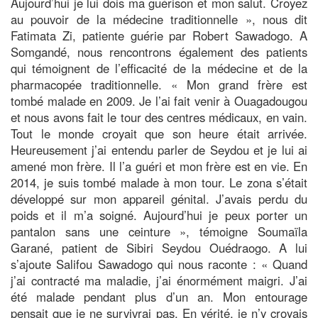
Aujourd’hui je lui dois ma guérison et mon salut. Croyez
au pouvoir de la médecine traditionnelle », nous dit
Fatimata Zi, patiente guérie par Robert Sawadogo. A
Somgandé, nous rencontrons également des patients
qui témoignent de l’efficacité de la médecine et de la
pharmacopée traditionnelle. « Mon grand frère est
tombé malade en 2009. Je l’ai fait venir à Ouagadougou
et nous avons fait le tour des centres médicaux, en vain.
Tout le monde croyait que son heure était arrivée.
Heureusement j’ai entendu parler de Seydou et je lui ai
amené mon frère. Il l’a guéri et mon frère est en vie. En
2014, je suis tombé malade à mon tour. Le zona s’était
développé sur mon appareil génital. J’avais perdu du
poids et il m’a soigné. Aujourd’hui je peux porter un
pantalon sans une ceinture », témoigne Soumaïla
Garané, patient de Sibiri Seydou Ouédraogo. A lui
s’ajoute Salifou Sawadogo qui nous raconte : « Quand
j’ai contracté ma maladie, j’ai énormément maigri. J’ai
été malade pendant plus d’un an. Mon entourage
pensait que je ne survivrai pas. En vérité, je n’y croyais