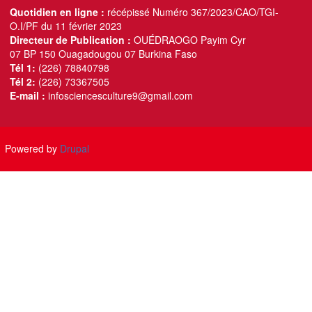
Quotidien en ligne :
récépissé Numéro 367/2023/CAO/TGI-
O.I/PF du 11 février 2023
Directeur de Publication :
OUÉDRAOGO Payim Cyr
07 BP 150 Ouagadougou 07 Burkina Faso
Tél 1:
(226) 78840798
Tél 2:
(226) 73367505
E-mail :
infosciencesculture9@gmail.com
Powered by
Drupal