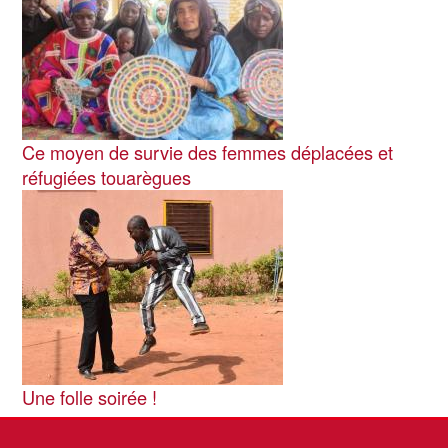
Ce moyen de survie des femmes déplacées et
réfugiées touarègues
Image
Une folle soirée !