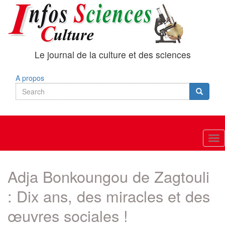
Skip
to
main
content
Le journal de la culture et des sciences
A propos
Search
Search
Search
Tog
nav
Adja Bonkoungou de Zagtouli
: Dix ans, des miracles et des
œuvres sociales !