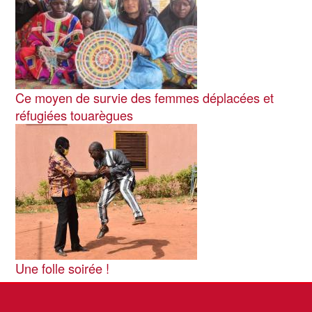
Ce moyen de survie des femmes déplacées et
réfugiées touarègues
Image
Une folle soirée !