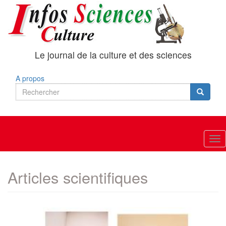
Aller
au
contenu
principal
Le journal de la culture et des sciences
A propos
Rechercher
Search
Recherc
Tog
nav
Articles scientifiques