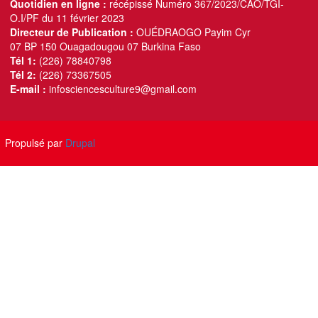
Quotidien en ligne :
récépissé Numéro 367/2023/CAO/TGI-
O.I/PF du 11 février 2023
Directeur de Publication :
OUÉDRAOGO Payim Cyr
07 BP 150 Ouagadougou 07 Burkina Faso
Tél 1:
(226) 78840798
Tél 2:
(226) 73367505
E-mail :
infosciencesculture9@gmail.com
Propulsé par
Drupal