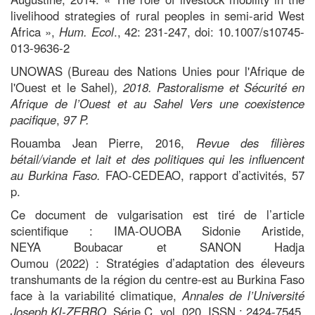
livelihood strategies of rural peoples in semi-arid West
Africa »,
Hum.
Ecol
., 42: 231-247, doi: 10.1007/s10745-
013-9636-2
UNOWAS (Bureau des Nations Unies pour l'Afrique de
l'Ouest et le Sahel)
, 2018. Pastoralisme et Sécurité en
Afrique de l’Ouest et au Sahel Vers une coexistence
pacifique
,
97 P.
Rouamba Jean Pierre, 2016,
Revue des filières
bétail/viande et lait et des politiques qui les influencent
au Burkina Faso.
FAO-CEDEAO, rapport d’activités, 57
p.
Ce document de vulgarisation est tiré de l’article
scientifique : IMA-OUOBA Sidonie Aristide,
NEYA
Boubacar et SANON Hadja
Oumou
(2022) :
Stratégies d’adaptation des éleveurs
transhumants de la région du centre-est au Burkina Faso
face à la variabilité climatique,
Annales de l’Université
Joseph KI-ZERBO
, Série C, vol. 020, ISSN : 2424-7545,