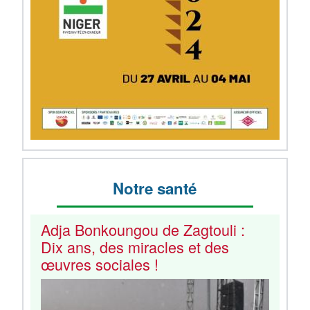
Notre santé
Adja Bonkoungou de Zagtouli :
Dix ans, des miracles et des
œuvres sociales !