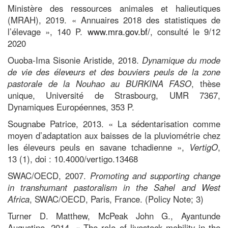
Ministère des ressources animales et halieutiques
(MRAH), 2019. « Annuaires 2018 des statistiques de
l’élevage », 140 P.
www.mra.gov.bf/
, consulté le 9/12
2020
Ouoba-Ima Sisonie Aristide, 2018.
Dynamique du mode
de vie des éleveurs et des bouviers peuls de la zone
pastorale de la Nouhao au BURKINA FASO
, thèse
unique, Université de Strasbourg, UMR 7367,
Dynamiques Européennes, 353 P.
Sougnabe Patrice, 2013. « La sédentarisation comme
moyen d’adaptation aux baisses de la pluviométrie chez
les éleveurs peuls en savane tchadienne »,
VertigO
,
13
(1), doi : 10.4000/vertigo.13468
SWAC/OECD, 2007.
Promoting and supporting change
in transhumant pastoralism in the Sahel and West
Africa
, SWAC/OECD, Paris, France. (Policy Note; 3)
Turner D.
Matthew, McPeak John G., Ayantunde
Augustine, 2014. « The role of livestock mobility in the