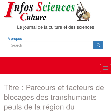
Skip
to
main
content
Le journal de la culture et des sciences
A propos
Search
Search
Search
Tog
nav
Titre : Parcours et facteurs de
blocages des transhumants
peuls de la région du