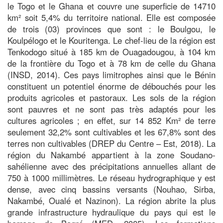
le Togo et le Ghana et couvre une superficie de 14710
km² soit 5,4% du territoire national. Elle est composée
de trois (03) provinces que sont : le Boulgou, le
Koulpélogo et le Kouritenga. Le chef-lieu de la région est
Tenkodogo situé à 185 km de Ouagadougou, à 104 km
de la frontière du Togo et à 78 km de celle du Ghana
(INSD, 2014). Ces pays limitrophes ainsi que le Bénin
constituent un potentiel énorme de débouchés pour les
produits agricoles et pastoraux. Les sols de la région
sont pauvres et ne sont pas très adaptés pour les
cultures agricoles ; en effet, sur 14 852 Km² de terre
seulement 32,2% sont cultivables et les 67,8% sont des
terres non cultivables (DREP du Centre – Est, 2018). La
région du Nakambé appartient à la zone Soudano-
sahélienne avec des précipitations annuelles allant de
750 à 1000 millimètres. Le réseau hydrographique y est
dense, avec cinq bassins versants (Nouhao, Sirba,
Nakambé, Oualé et Nazinon). La région abrite la plus
grande infrastructure hydraulique du pays qui est le