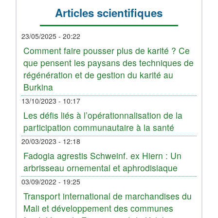
mobilisation
Articles scientifiques
des
sponsors
et
23/05/2025 - 20:22
partenaires
Comment faire pousser plus de karité ? Ce
que pensent les paysans des techniques de
régénération et de gestion du karité au
Burkina
13/10/2023 - 10:17
Les défis liés à l’opérationnalisation de la
participation communautaire à la santé
20/03/2023 - 12:18
Fadogia agrestis Schweinf. ex Hiern : Un
arbrisseau ornemental et aphrodisiaque
03/09/2022 - 19:25
Transport international de marchandises du
Mali et développement des communes