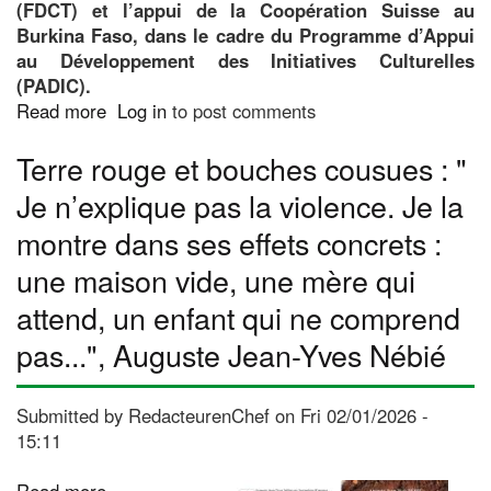
(FDCT) et l’appui de la Coopération Suisse au
Burkina Faso, dans le cadre du Programme d’Appui
au Développement des Initiatives Culturelles
(PADIC).
Read more
about
Log in
to post comments
Ballet
Terre rouge et bouches cousues : "
Dounia
:
Je n’explique pas la violence. Je la
Le
montre dans ses effets concrets :
CDC
-
une maison vide, une mère qui
La
attend, un enfant qui ne comprend
Termitière
innove
pas...", Auguste Jean-Yves Nébié
pour
la
professionnalisation
Submitted by
RedacteurenChef
on
Fri 02/01/2026 -
des
15:11
jeunes
danseurs
Read more
about