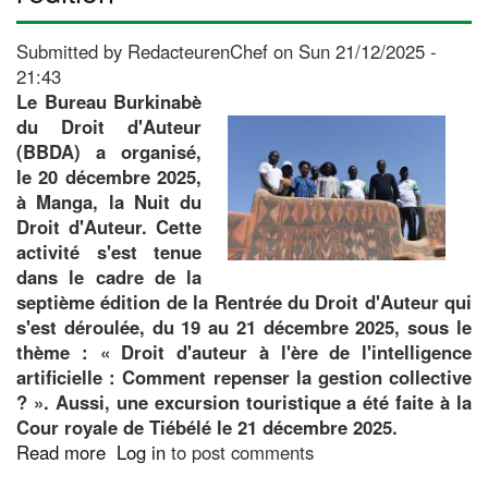
arts
et
Submitted by
RedacteurenChef
on
Sun 21/12/2025 -
du
21:43
tourisme
Le Bureau Burkinabè
au
du Droit d'Auteur
Burkina
(BBDA) a organisé,
Faso
le 20 décembre 2025,
:
à Manga, la Nuit du
Le
Droit d'Auteur. Cette
regard
activité s'est tenue
critique
dans le cadre de la
du
septième édition de la Rentrée du Droit d'Auteur qui
journaliste
s'est déroulée, du 19 au 21 décembre 2025, sous le
Malick
thème : « Droit d'auteur à l'ère de l'intelligence
Saga
artificielle : Comment repenser la gestion collective
Sawadogo
? ». Aussi, une excursion touristique a été faite à la
Cour royale de Tiébélé le 21 décembre 2025.
Read more
about
Log in
to post comments
RDA