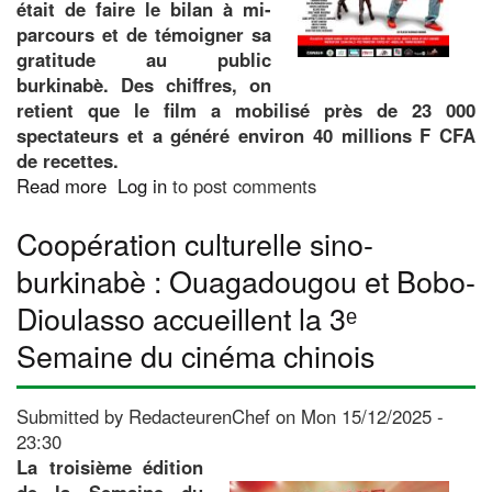
était de faire le bilan à mi-
parcours et de témoigner sa
gratitude au public
burkinabè. Des chiffres, on
retient que le film a mobilisé près de 23 000
spectateurs et a généré environ 40 millions F CFA
de recettes.
Read more
about
Log in
to post comments
«
Coopération culturelle sino-
Le
PPS
burkinabè : Ouagadougou et Bobo-
de
Dioulasso accueillent la 3ᵉ
Soum
Le
Semaine du cinéma chinois
Sapeur
»
:
Submitted by
RedacteurenChef
on
Mon 15/12/2025 -
Plus
23:30
de
La troisième édition
23
de la Semaine du