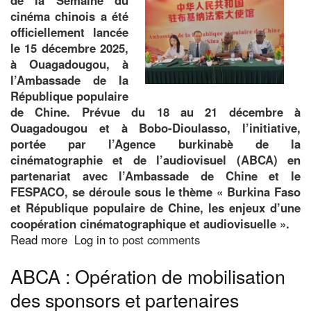
000
cinéma chinois a été
spectateurs
officiellement lancée
et
le 15 décembre 2025,
40
à Ouagadougou, à
millions
l’Ambassade de la
FCFA
République populaire
de
de Chine. Prévue du 18 au 21 décembre à
recettes
Ouagadougou et à Bobo-Dioulasso, l’initiative,
portée par l’Agence burkinabè de la
cinématographie et de l’audiovisuel (ABCA) en
partenariat avec l’Ambassade de Chine et le
FESPACO, se déroule sous le thème « Burkina Faso
et République populaire de Chine, les enjeux d’une
coopération cinématographique et audiovisuelle ».
Read more
about
Log in
to post comments
Coopération
ABCA : Opération de mobilisation
culturelle
sino-
des sponsors et partenaires
burkinabè :