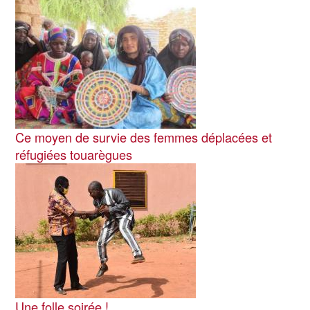
Image
Ce moyen de survie des femmes déplacées et
réfugiées touarègues
Image
Une folle soirée !