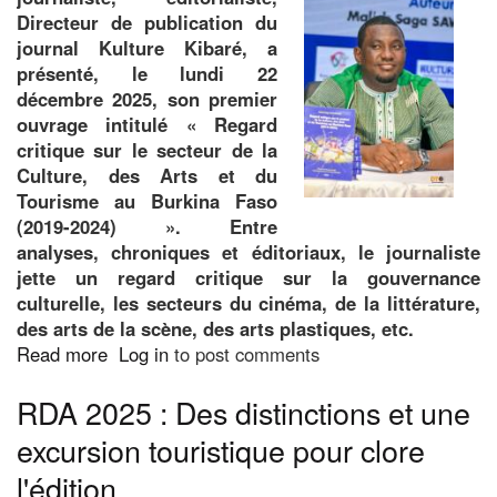
:
Directeur de publication du
une
journal Kulture Kibaré, a
maison
présenté, le lundi 22
vide,
décembre 2025, son premier
une
ouvrage intitulé « Regard
mère
critique sur le secteur de la
qui
Culture, des Arts et du
attend,
Tourisme au Burkina Faso
un
(2019-2024) ». Entre
enfant
analyses, chroniques et éditoriaux, le journaliste
qui
jette un regard critique sur la gouvernance
ne
culturelle, les secteurs du cinéma, de la littérature,
comprend
des arts de la scène, des arts plastiques, etc.
pas...",
Read more
about
Log in
to post comments
Auguste
Secteur
Jean-
RDA 2025 : Des distinctions et une
de
Yves
la
excursion touristique pour clore
Nébié
culture,
l'édition
des