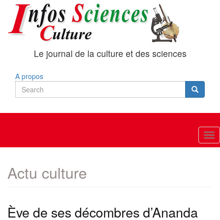
Skip
to
main
content
Le journal de la culture et des sciences
A propos
Search
Search
Search
Tog
nav
Actu culture
Ève de ses décombres d’Ananda