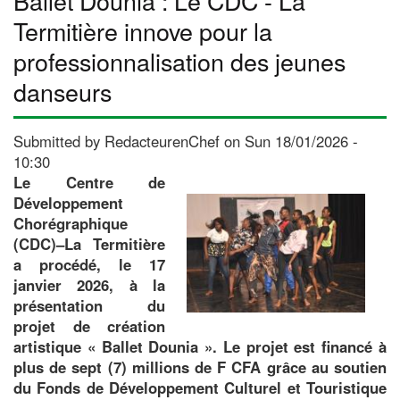
Ballet Dounia : Le CDC - La
«
Termitière innove pour la
Femmes
professionnalisation des jeunes
au
foyer
danseurs
» :
Quand
la
Submitted by
RedacteurenChef
on
Sun 18/01/2026 -
fiction
10:30
burkinabè
Le Centre de
ose
Développement
regarder
Chorégraphique
le
(CDC)–La Termitière
réel
a procédé, le 17
en
janvier 2026, à la
face
présentation du
projet de création
artistique « Ballet Dounia ». Le projet est financé à
plus de sept (7) millions de F CFA grâce au soutien
du Fonds de Développement Culturel et Touristique