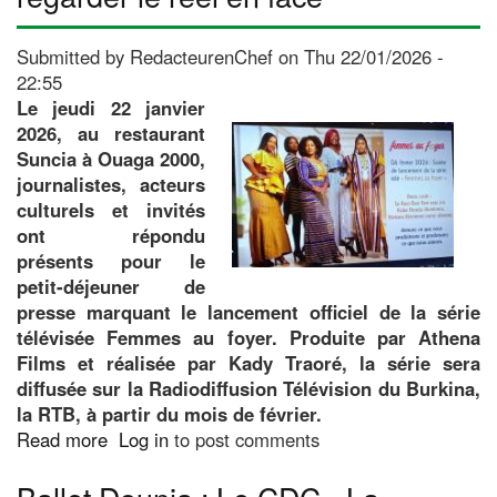
Ananas
délice
Submitted by
RedacteurenChef
on
Thu 22/01/2026 -
22:55
Le jeudi 22 janvier
2026, au restaurant
Suncia à Ouaga 2000,
journalistes, acteurs
culturels et invités
ont répondu
présents pour le
petit-déjeuner de
presse marquant le lancement officiel de la série
télévisée Femmes au foyer. Produite par Athena
Films et réalisée par Kady Traoré, la série sera
diffusée sur la Radiodiffusion Télévision du Burkina,
la RTB, à partir du mois de février.
Read more
about
Log in
to post comments
Série
télévisée