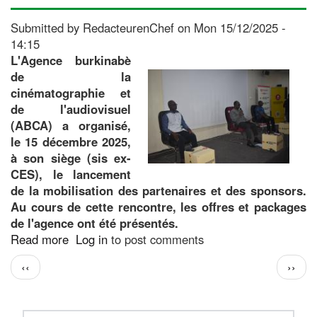
Ouagadougou
et
Submitted by
RedacteurenChef
on
Mon 15/12/2025 -
Bobo-
14:15
Dioulasso
L'Agence burkinabè
accueillent
de la
la
cinématographie et
3ᵉ
de l'audiovisuel
Semaine
(ABCA) a organisé,
du
le 15 décembre 2025,
cinéma
à son siège (sis ex-
chinois
CES), le lancement
de la mobilisation des partenaires et des sponsors.
Au cours de cette rencontre, les offres et packages
de l'agence ont été présentés.
Read more
about
Log in
to post comments
ABCA
Pagination
Previous
Next
‹‹
››
:
page
page
Opération
de