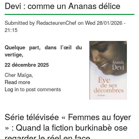
Devi : comme un Ananas délice
Submitted by
RedacteurenChef
on
Wed 28/01/2026 -
21:15
Quelque part, dans l’œil du
vertige,
22 décembre 2025
Cher Maïga,
Read more
about
Log in
to post comments
Ève
de
ses
décombres d’Ananda
Série télévisée « Femmes au foyer
Devi :
» : Quand la fiction burkinabè ose
comme
un
regarder le réel en face