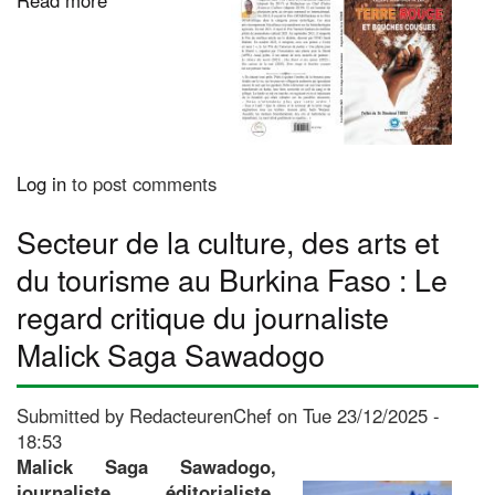
Terre
rouge
et
bouches
cousues
:
"
Log in
to post comments
Je
n’explique
Secteur de la culture, des arts et
pas
du tourisme au Burkina Faso : Le
la
violence.
regard critique du journaliste
Je
Malick Saga Sawadogo
la
montre
dans
Submitted by
RedacteurenChef
on
Tue 23/12/2025 -
ses
18:53
effets
Malick Saga Sawadogo,
concrets
journaliste, éditorialiste,