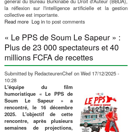
général du Bureau Burkinabè du Droit d'Auteur (BBDA),
la réflexion sur l'intelligence artificielle et la gestion
collective est importante.
Read more
about
Log in
to post comments
Rentrée
« Le PPS de Soum Le Sapeur » :
du
Droit
Plus de 23 000 spectateurs et 40
d'Auteur
millions FCFA de recettes
(RDA)
:
L'intelligence
Submitted by
RedacteurenChef
on
Wed 17/12/2025 -
artificielle
10:28
au
L'équipe du film
cœur
humoristique « Le PPS de
des
Soum Le Sapeur » a
échanges
rencontré, le 16 décembre
à
2025. L'objectif de cette
Manga
rencontre, après plusieurs
semaines de projections,