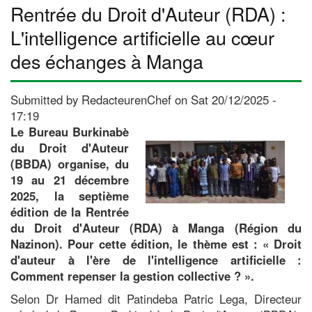
Rentrée du Droit d'Auteur (RDA) :
2025
:
L'intelligence artificielle au cœur
Des
des échanges à Manga
distinctions
et
une
Submitted by
RedacteurenChef
on
Sat 20/12/2025 -
excursion
17:19
touristique
Le Bureau Burkinabè
pour
du Droit d'Auteur
clore
(BBDA) organise, du
l'édition
19 au 21 décembre
2025, la septième
édition de la Rentrée
du Droit d'Auteur (RDA) à Manga (Région du
Nazinon). Pour cette édition, le thème est : « Droit
d'auteur à l'ère de l'intelligence artificielle :
Comment repenser la gestion collective ? ».
Selon Dr Hamed dit Patindeba Patric Lega, Directeur